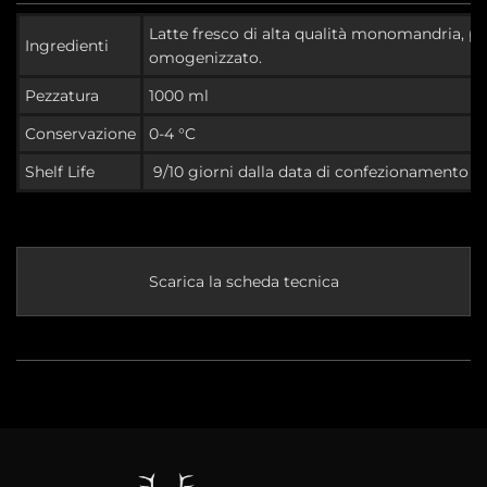
Latte fresco di alta qualità monomandria, p
Ingredienti
omogenizzato.
Pezzatura
1000 ml
Conservazione
0-4 °C
Shelf Life
9/10 giorni
dalla data di confezionamento
Scarica la scheda tecnica