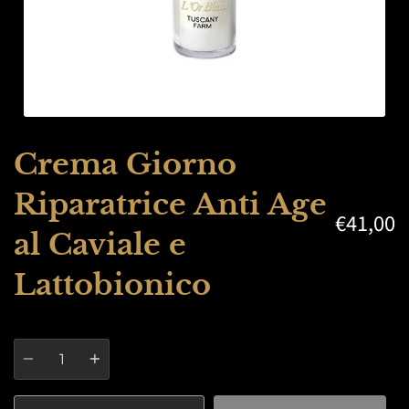
Crema Giorno
Riparatrice Anti Age
€41,00
al Caviale e
Lattobionico
Quantity